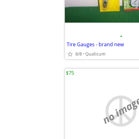
•
Tire Gauges - brand new
8/8
Qualicum
$75
no imag