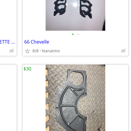
•
•
TRIM RING / BEAUTY RING - 15 X 8 CORVETTE RALLY
66 Chevelle
8/8
Nanaimo
$30