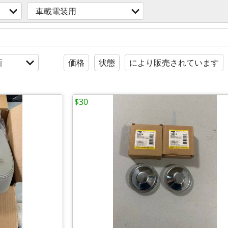
車載電装用
新
価格
状態
により販売されています
$30