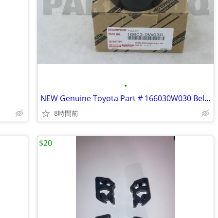
•
NEW Genuine Toyota Part # 166030W030 Belt drive Tensioner Pulley
8時間前
$20