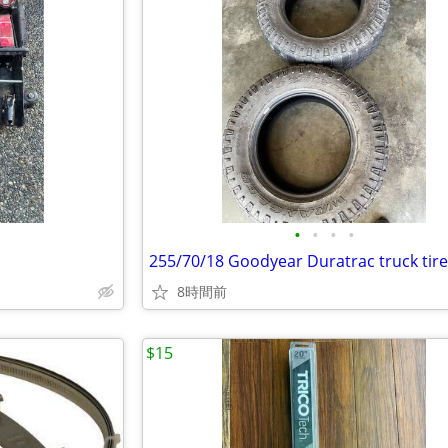
•
•
•
•
255/70/18 Goodyear Duratrac truck tir
8時間前
$15