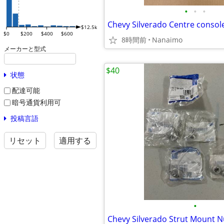
•
•
•
Chevy Silverado Centre console
$12.5k
$0
$200
$400
$600
8時間前
Nanaimo
メーカーと型式
$40
状態
配達可能
暗号通貨利用可
投稿言語
リセット
適用する
•
Chevy Silverado Strut Mount N