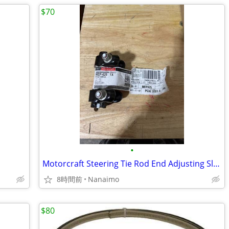
$70
•
Motorcraft Steering Tie Rod End Adjusting Sleeve
8時間前
Nanaimo
$80