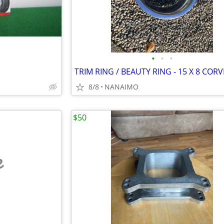
•
•
•
8/8
NANAIMO
$50
e