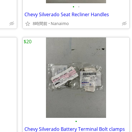
•
•
Chevy Silverado Seat Recliner Handles
8時間前
Nanaimo
$20
•
Chevy Silverado Battery Terminal Bolt clamps