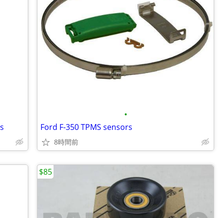
•
es
Ford F-350 TPMS sensors
8時間前
$85