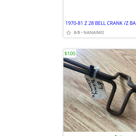
1970-81 Z 28 BELL CRANK /Z B
8/8
NANAIMO
$100
•
•