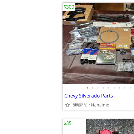
$300
•
•
•
•
•
•
•
•
•
Chevy Silverado Parts
8時間前
Nanaimo
$35