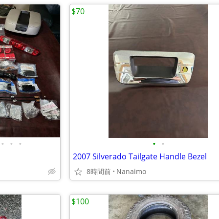
$70
•
•
•
•
•
2007 Silverado Tailgate Handle Bezel
8時間前
Nanaimo
$100