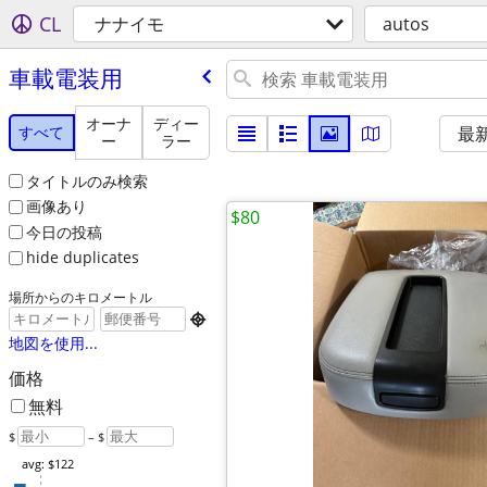
CL
ナナイモ
autos
車載電装用
オーナ
ディー
すべて
最
ー
ラー
タイトルのみ検索
画像あり
$80
今日の投稿
hide duplicates
場所からのキロメートル

地図を使用...
価格
無料
$
– $
avg: $122