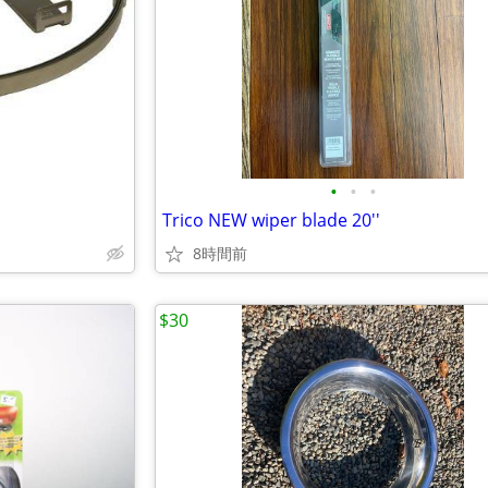
•
•
•
Trico NEW wiper blade 20''
8時間前
$30