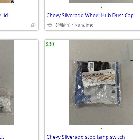
•
 lid
Chevy Silverado Wheel Hub Dust Cap
8時間前
Nanaimo
$30
•
ut
Chevy Silverado stop lamp switch