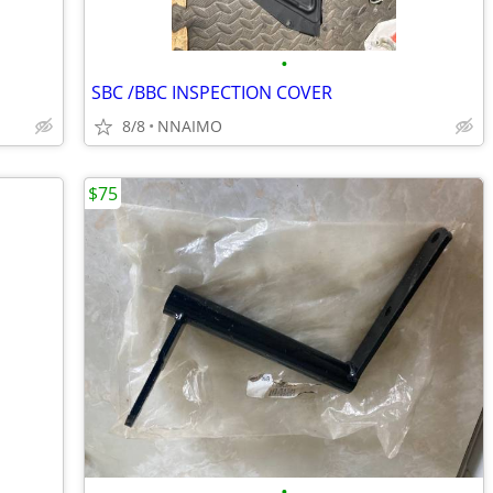
•
SBC /BBC INSPECTION COVER
8/8
NNAIMO
$75
•