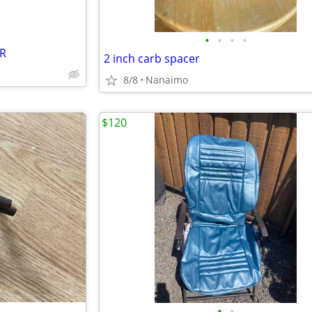
•
•
•
•
AR
2 inch carb spacer
8/8
Nanaimo
$120
•
•