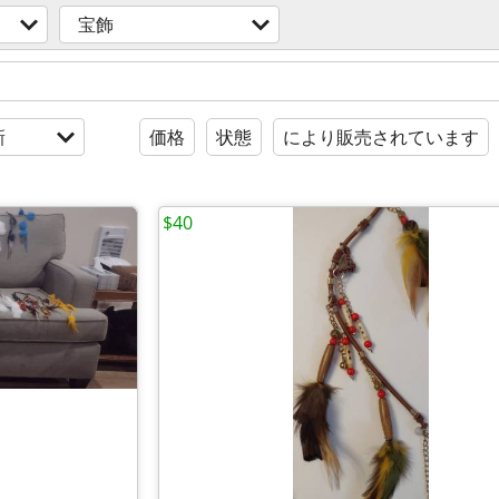
宝飾
新
価格
状態
により販売されています
$40