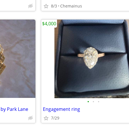
8/3
Chemainus
$4,000
•
•
•
- by Park Lane
Engagement ring
7/29