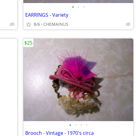
•
•
•
EARRINGS - Variety
8/6
CHEMAINUS
$25
•
•
•
•
Brooch - Vintage - 1970's circa