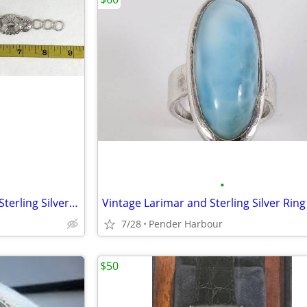
•
Vintage Navajo Turquiose and Sterling Silver Watch
Vintage Larimar and Sterling Silver Ring
7/28
Pender Harbour
$50