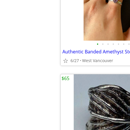
•
•
•
•
•
•
•
6/27
West Vancouver
$65