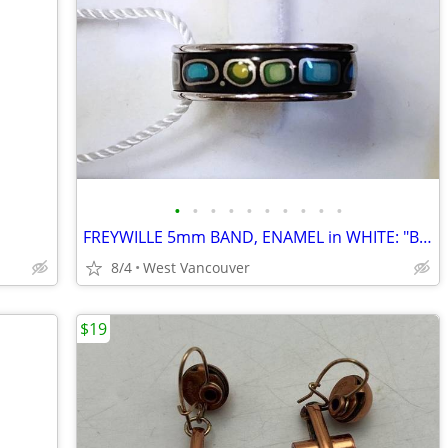
•
•
•
•
•
•
•
•
•
•
FREYWILLE 5mm BAND, ENAMEL in WHITE: "BLUE PASSION". SIZE 7.5. NEW
8/4
West Vancouver
$19