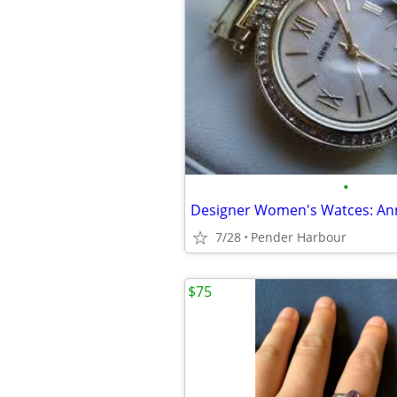
•
7/28
Pender Harbour
$75