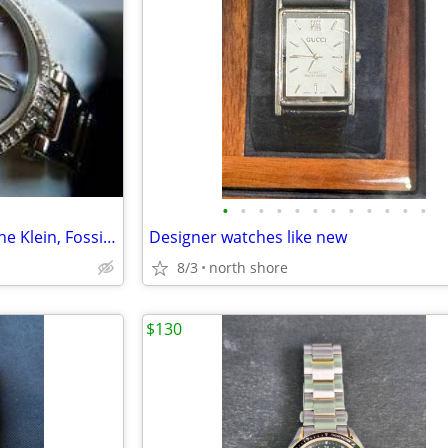
•
•
•
•
•
•
•
•
•
•
•
•
Designer Women's Watces: Anne Klein, Fossil, Donna Karan, Guess
Designer watches like new
8/3
north shore
$130