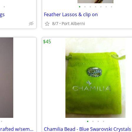
•
•
•
•
•
•
•
•
ngs
Feather Lassos & clip on
8/7
Port Alberni
$45
•
•
•
•
•
Sterling Silver Necklace - handcrafted w/semiprecious gemstones
Chamilia Bead - Blue Swarovski Crystals