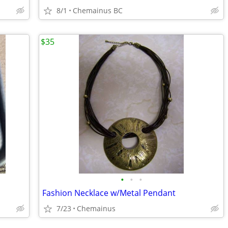
8/1
Chemainus BC
$35
•
•
•
Fashion Necklace w/Metal Pendant
7/23
Chemainus