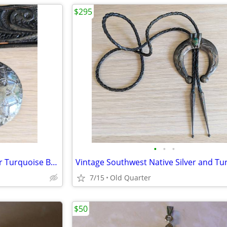
$295
•
•
•
Vintage Southwest Native Silver Turquoise Belt Buckle
7/15
Old Quarter
$50