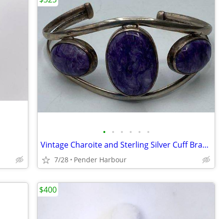
•
•
•
•
•
•
Vintage Charoite and Sterling Silver Cuff Bracelet and Ring Set
7/28
Pender Harbour
$400