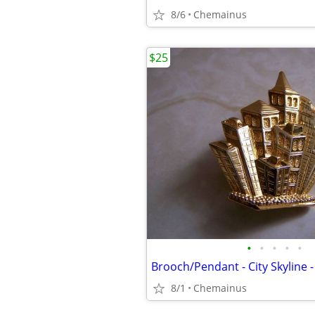
8/6
Chemainus
$25
•
•
•
•
•
Brooch/Pendant - City Skyline 
8/1
Chemainus