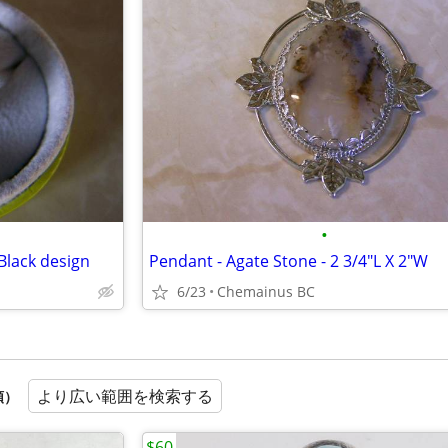
•
Black design
Pendant - Agate Stone - 2 3/4"L X 2"W
6/23
Chemainus BC
より広い範囲を検索する
順）
$60