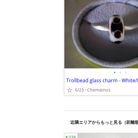
•
•
•
Trollbead glass charm - White/
6/23
Chemainus
近隣エリアからもっと見る（距離
$275