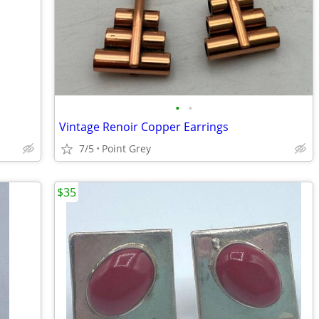
•
•
Vintage Renoir Copper Earrings
7/5
Point Grey
$35