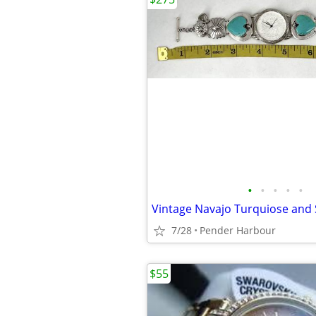
•
•
•
•
•
7/28
Pender Harbour
$55