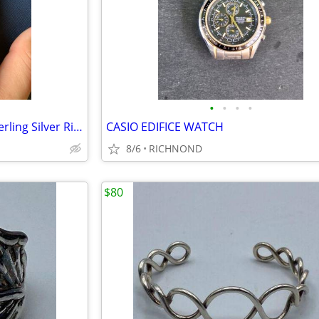
•
•
•
•
Authentic Banded Amethyst Sterling Silver Ring
CASIO EDIFICE WATCH
8/6
RICHNOND
$80