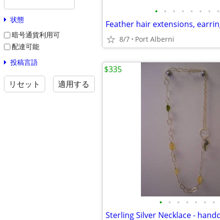
•
•
•
•
•
•
•
•
状態
Feather hair extensions, earri
暗号通貨利用可
8/7
Port Alberni
配達可能
投稿言語
$335
リセット
適用する
•
•
•
•
•
•
•