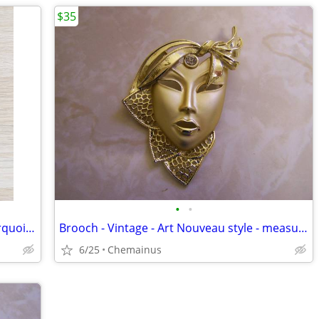
$35
•
•
Vintage Southwest Native Silver and Turquoise Bolo Tie
Brooch - Vintage - Art Nouveau style - measures 3"L X 2"W
6/25
Chemainus