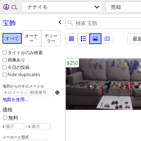
CL
ナナイモ
売却
宝飾
オーナ
ディー
すべて
最
ー
ラー
タイトルのみ検索
画像あり
$250
今日の投稿
hide duplicates
場所からのキロメートル

地図を使用...
価格
無料
$
– $
メーカーと型式