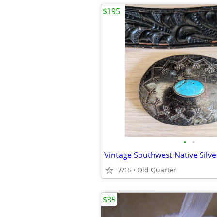
$195
•
•
7/15
Old Quarter
$35