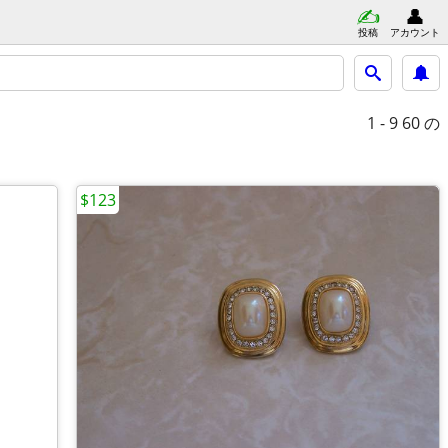
投稿
アカウント
1 - 9
60 の
$123