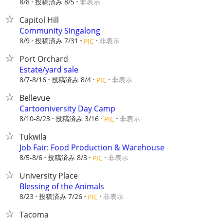
8/8
投稿済み 8/5
非表示
Capitol Hill
Community Singalong
8/9
投稿済み 7/31
非表示
PIC
Port Orchard
Estate/yard sale
8/7-8/16
投稿済み 8/4
非表示
PIC
Bellevue
Cartooniversity Day Camp
8/10-8/23
投稿済み 3/16
非表示
PIC
Tukwila
Job Fair: Food Production & Warehouse
8/5-8/6
投稿済み 8/3
非表示
PIC
University Place
Blessing of the Animals
8/23
投稿済み 7/26
非表示
PIC
Tacoma