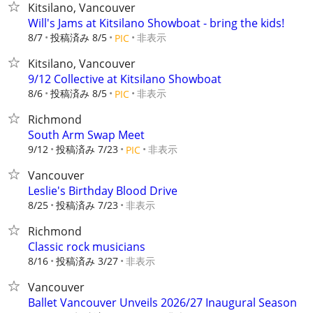
Kitsilano, Vancouver
Will's Jams at Kitsilano Showboat - bring the kids!
8/7
投稿済み 8/5
非表示
PIC
Kitsilano, Vancouver
9/12 Collective at Kitsilano Showboat
8/6
投稿済み 8/5
非表示
PIC
Richmond
South Arm Swap Meet
9/12
投稿済み 7/23
非表示
PIC
Vancouver
Leslie's Birthday Blood Drive
8/25
投稿済み 7/23
非表示
Richmond
Classic rock musicians
8/16
投稿済み 3/27
非表示
Vancouver
Ballet Vancouver Unveils 2026/27 Inaugural Season