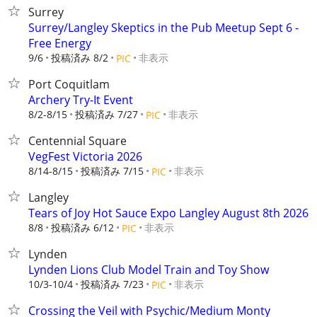
Surrey
Surrey/Langley Skeptics in the Pub Meetup Sept 6 -
Free Energy
9/6
投稿済み 8/2
非表示
PIC
Port Coquitlam
Archery Try-It Event
8/2-8/15
投稿済み 7/27
非表示
PIC
Centennial Square
VegFest Victoria 2026
8/14-8/15
投稿済み 7/15
非表示
PIC
Langley
Tears of Joy Hot Sauce Expo Langley August 8th 2026
8/8
投稿済み 6/12
非表示
PIC
Lynden
Lynden Lions Club Model Train and Toy Show
10/3-10/4
投稿済み 7/23
非表示
PIC
Crossing the Veil with Psychic/Medium Monty