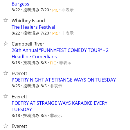
Burgess
8/22
投稿済み 7/20
非表示
PIC
Whidbey Island
The Healers Festival
8/22
投稿済み 7/20
非表示
PIC
Campbell River
26th Annual “FUNNYFEST COMEDY TOUR” - 2
Headline Comedians
8/13
投稿済み 8/3
非表示
PIC
Everett
POETRY NIGHT AT STRANGE WAYS ON TUESDAY
8/25
投稿済み 8/5
非表示
Everett
POETRY AT STRANGE WAYS KARAOKE EVERY
TUESDAY
8/18
投稿済み 8/5
非表示
Everett