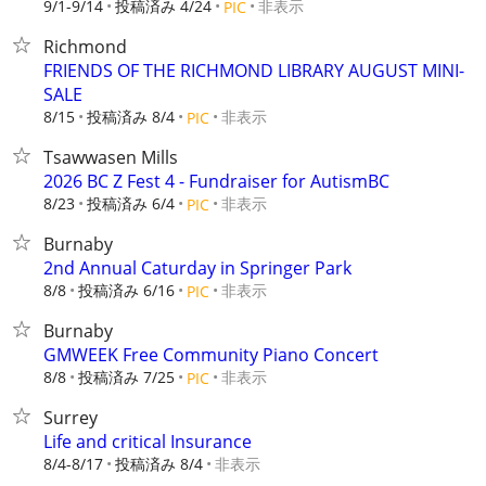
9/1-9/14
投稿済み 4/24
非表示
PIC
Richmond
FRIENDS OF THE RICHMOND LIBRARY AUGUST MINI-
SALE
8/15
投稿済み 8/4
非表示
PIC
Tsawwasen Mills
2026 BC Z Fest 4 - Fundraiser for AutismBC
8/23
投稿済み 6/4
非表示
PIC
Burnaby
2nd Annual Caturday in Springer Park
8/8
投稿済み 6/16
非表示
PIC
Burnaby
GMWEEK Free Community Piano Concert
8/8
投稿済み 7/25
非表示
PIC
Surrey
Life and critical Insurance
8/4-8/17
投稿済み 8/4
非表示