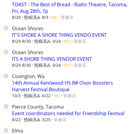
TOAST - The Best of Bread - Rialto Theatre, Tacoma,
Fri, Aug 28th, 7p
8/28
投稿済み 8/3
非表示
PIC
Ocean Shores
IT'S SHORE A SHORE THING VENDO EVENT
8/29-8/30
投稿済み 3/24
非表示
PIC
Ocean Shores
ITS A SHORE THING VENDOR EVENT
8/29-8/30
投稿済み 3/24
非表示
PIC
Covington, Wa
14th Annual Kentwood HS B# Choir Boosters
Harvest Festival Boutique
10/3
投稿済み 6/22
非表示
PIC
Pierce County, Tacoma
Event coordinators needed for Friendship Festival
8/22
投稿済み 3/25
非表示
Elma